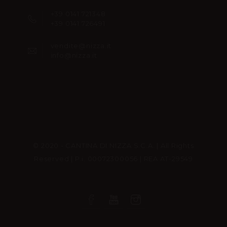
+39 0141 721348
+39 0141 726491
vendite@nizza.it
info@nizza.it
© 2020 - CANTINA DI NIZZA S.C.A. | All Rights
Reserved | P.i. 00072300056 | REA AT-29549