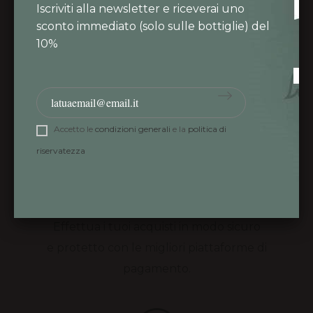
Iscriviti alla newsletter e riceverai uno
sconto immediato (solo sulle bottiglie) del
PIEMONTE DOC BARBERA
10%
44,50 €
L'Audace 10 litri
Accetto le
condizioni generali
e la
politica di
riservatezza
PAGAMENTI SICURI
Effettua i tuoi acquisti in modo sicuro
e protetto con le migliori piattaforme di
pagamento.