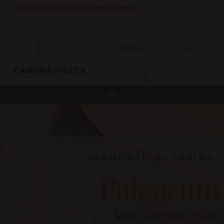
SPESE DI SPEDIZIONI GRATIS DA 159€
V
E
R
M
O
U
T
H
D
I
T
O
R
I
N
O
Palearum
Vino Aromatizzato