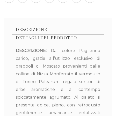
DESCRIZIONE
DETTAGLI DEL PRODOTTO
DESCRIZIONE:
Dal colore Paglierino
carico, grazie all’utilizzo esclusivo di
Denominazione
Vermouth di Torino
grappoli di Moscato provenienti dalle
Riferimento
Palearum
colline di Nizza Monferrato il vermouth
di Torino Palearum regala sentori di
erbe aromatiche e al contempo
spiccatamente agrumato. Al palato si
ANNATA
2021
presenta dolce, pieno, con retrogusto
gentilmente amaricante enfatizzati