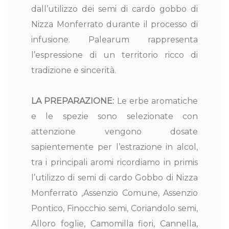
TIPOLOGIA
Vino Aromatizz
dall’utilizzo dei semi di cardo gobbo di
ato
Nizza Monferrato durante il processo di
infusione. Palearum rappresenta
VITIGNI
100% Moscato
l’espressione di un territorio ricco di
tradizione e sincerità.
GRADO ALCOL
16 % vol
ICO
LA PREPARAZIONE:
Le erbe aromatiche
CONTIENE SO
Si
e le spezie sono selezionate con
LFITI
attenzione vengono dosate
sapientemente per l’estrazione in alcol,
tra i principali aromi ricordiamo in primis
l’utilizzo di semi di cardo Gobbo di Nizza
Monferrato ,Assenzio Comune, Assenzio
Pontico, Finocchio semi, Coriandolo semi,
Alloro foglie, Camomilla fiori, Cannella,